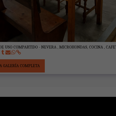
DE USO COMPARTIDO - NEVERA , MICROHONDAS, COCINA , CAF
A GALERÍA COMPLETA
PÁGINA DE INICIO
DE OTUR
E DE PEREGRINOS DE OTUR